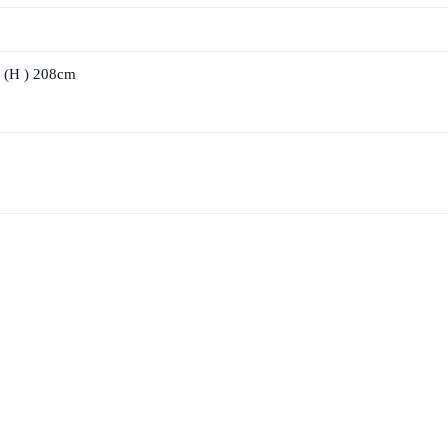
 (
H
) 208cm