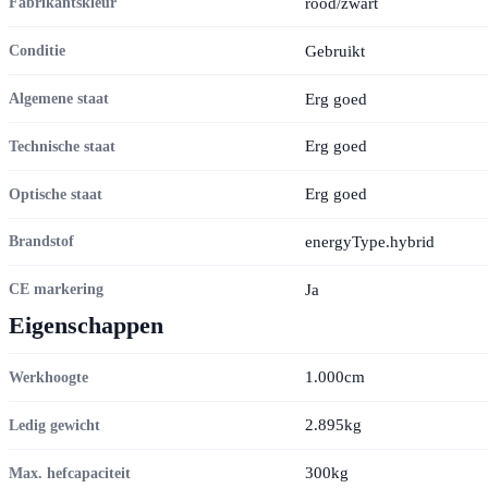
rood/zwart
Fabrikantskleur
Gebruikt
Conditie
Erg goed
Algemene staat
Erg goed
Technische staat
Erg goed
Optische staat
energyType.hybrid
Brandstof
Ja
CE markering
Eigenschappen
1.000cm
Werkhoogte
2.895kg
Ledig gewicht
300kg
Max. hefcapaciteit