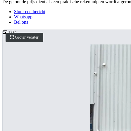
De getoonde prijs dient als een praktische rekenhulp en wordt afgerond 
Stuur een bericht
Whatsapp
Bel ons
1
/
24
Groter venster