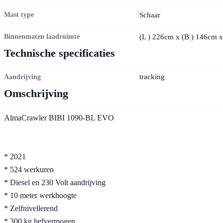
Schaar
Mast type
(
L
) 226cm x (
B
) 146cm x
Binnenmaten laadruimte
Technische specificaties
tracking
Aandrijving
Omschrijving
AlmaCrawler BIBI 1090-BL EVO
* 2021
* 524 werkuren
* Diesel en 230 Volt aandrijving
* 10 meter werkhoogte
* Zelfnivellerend
* 300 kg hefvermogen