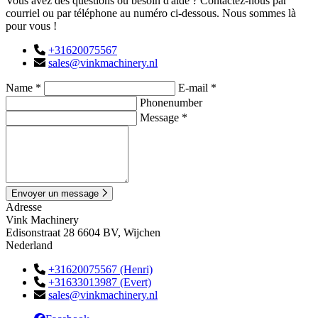
Vous avez des questions ou besoin d'aide ? Contactez-nous par
courriel ou par téléphone au numéro ci-dessous. Nous sommes là
pour vous !
+31620075567
sales@vinkmachinery.nl
Name *
E-mail *
Phonenumber
Message *
Envoyer un message
Adresse
Vink Machinery
Edisonstraat 28 6604 BV, Wijchen
Nederland
+31620075567 (Henri)
+31633013987 (Evert)
sales@vinkmachinery.nl